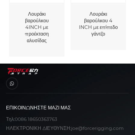
Λουράκι
Λουράκι
βαρούλκου
βαρούλκου 4
4INCH με
INCH με επίπεδο
προέκταση
γάντζο
αλυσίδας
ΕΠΙΚΟΙΝΩΝΉΣΤΕ ΜΑΖΊ ΜΑΣ
Τηλ:
0086 18650363763
ΗΛΕΚΤΡΟΝΙΚΗ ΔΙΕΥΘΥΝΣΗ:
joe@forcerigging.com