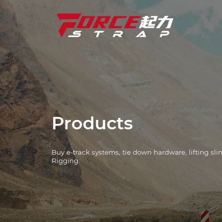
Δέστε ιμάντες
Βιομηχανικές Λύσεις
Δέστε το υλικό
Συστήματα E-Track
Products
Βαρούλκο
Buy e-track systems, tie down hardware, lifting sl
L Track Systems
Rigging.
αλυσίδα και συνδετικά
Γωνιακά προστατευτικά
Ανυψωτικές σφεντόνες