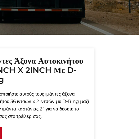
Strap manufacturers and
Endless Strap suppliers. If
you trust us, please
choose us as one of your
suppliers.
ντες Άξονα Αυτοκινήτου
NCH X 2INCH Με D-
g
οποιήστε αυτούς τους ιμάντες άξονα
νήτου 36 ιντσών x 2 ιντσών με D-Ring μαζί
 ιμάντα καστάνιας 2" για να δέσετε το
ας στο τρέιλερ σας.