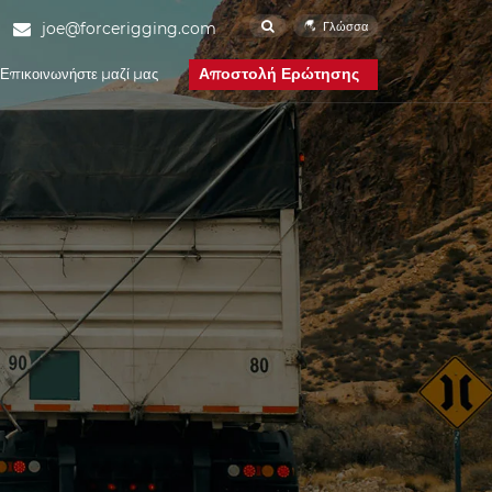
Γλώσσα
joe@forcerigging.com
Αποστολή Ερώτησης
Επικοινωνήστε μαζί μας
Εταιρικά Νέα
Νέα του κλάδου
FAQ
Λουράκι πόρπης
κάμερας
νική και Μηχανική
Ναυτιλία και λιμάνια
Force Rigging is one of the
famous China Cam
Buckle Strap
manufacturers and Cam
Buckle Strap suppliers.
Our factory specializes in
manufacturing of Cam
Buckle Strap.
Ατελείωτο λουρί
Force Rigging is one of the
famous China Endless