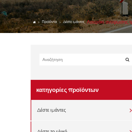
ΜΠΑΡ ΦΟΡΤΙΩΝ
Ούγια
Λουράκι ανύψωσης τ
Προϊόντα
Δέστε ιμάντες
Εξαρτήματα ανυψωτικών
μηχανισμών
μουσαμάδες
Αξεσουάρ τρέιλερ
κατηγορίες προϊόντων
Δέστε ιμάντες
Δέστε το υλικό