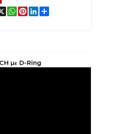
acebook
X
WhatsApp
Pinterest
LinkedIn
Share
INCH με D-Ring