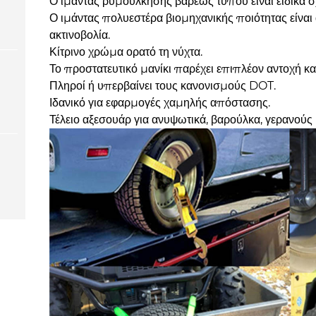
Ο ιμάντας ρυμούλκησης βαρέως τύπου είναι ειδικά 
Ο ιμάντας πολυεστέρα βιομηχανικής ποιότητας είναι
ακτινοβολία.
Κίτρινο χρώμα ορατό τη νύχτα.
Το προστατευτικό μανίκι παρέχει επιπλέον αντοχή κα
Πληροί ή υπερβαίνει τους κανονισμούς DOT.
Ιδανικό για εφαρμογές χαμηλής απόστασης.
Τέλειο αξεσουάρ για ανυψωτικά, βαρούλκα, γερανούς