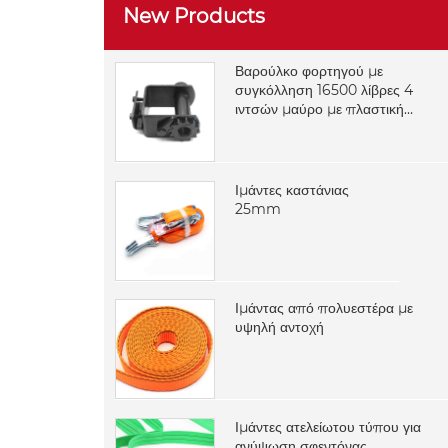
New Products
Βαρούλκο φορτηγού με
συγκόλληση 16500 λίβρες 4
ιντσών μαύρο με πλαστική
επίστρωση
Ιμάντες καστάνιας
25mm
Ιμάντας από πολυεστέρα με
υψηλή αντοχή
Ιμάντες ατελείωτου τύπου για
ανύψωση σφεντόνας