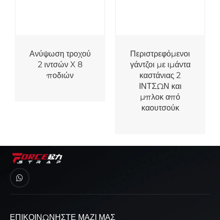
ες άξονα
Ανύψωση τροχού
Περιστρεφόμ
ινήτου 36
2 ιντσών X 8
γάντζοι με ι
ΣΩΝ x 2
ποδιών
καστάνιας
ΣΩΝ με
ΙΝΤΣΩΝ κ
ο δακτύλιο
μπλοκ α
D
καουτσού
ΕΠΙΚΟΙΝΩΝΉΣΤΕ ΜΑΖΊ ΜΑΣ